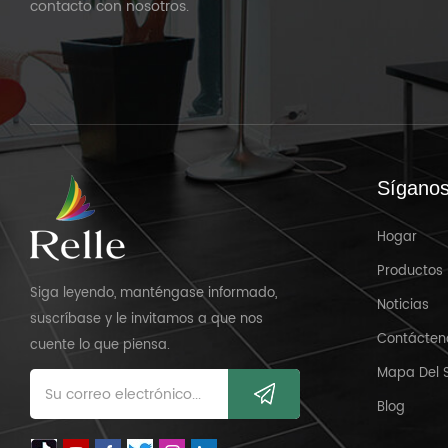
contacto con nosotros.
Sígano
Hogar
Productos
Siga leyendo, manténgase informado,
Noticias
suscríbase y le invitamos a que nos
Contácten
cuente lo que piensa.
Mapa Del S
Blog