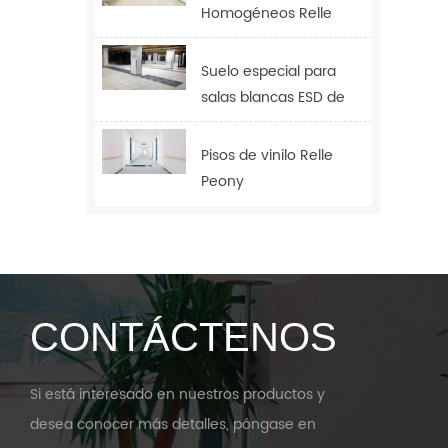
Homogéneos Relle
Tulip
Suelo especial para
salas blancas ESD de
2,0 mm
Pisos de vinilo Relle
Peony
CONTÁCTENOS
Si está interesado en nuestros productos y
desea conocer más detalles, póngase en