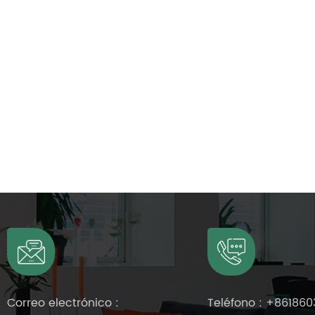
Correo electrónico :
Teléfono :
+861860