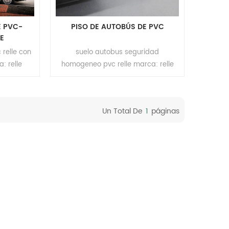
E PVC-
PISO DE AUTOBÚS DE PVC
E
 relle con
suelo autobus seguridad
: relle
homogeneo pvc relle marca: relle
año:
color: 16 resultados formato: rollo
5m(l)
tamaño: 2.0mm(t)*2m(w)*20m(l)
o PUR capa
superficie: revestimiento PUR capa
Un Total De
1
Páginas
ida moq:
de soporte: tela no tejida moq:
200m²