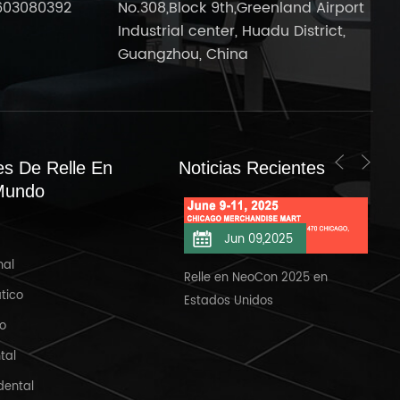
603080392
No.308,Block 9th,Greenland Airport
Industrial center, Huadu District,
Guangzhou, China
es De Relle En
Noticias Recientes
Mundo
Jun 11,2025
Jun 09,2025
nal
elle en NeoCon 2025/6/11
Relle en NeoCon 2025 en
Bie
tico
Estados Unidos
Ban
io
tal
dental