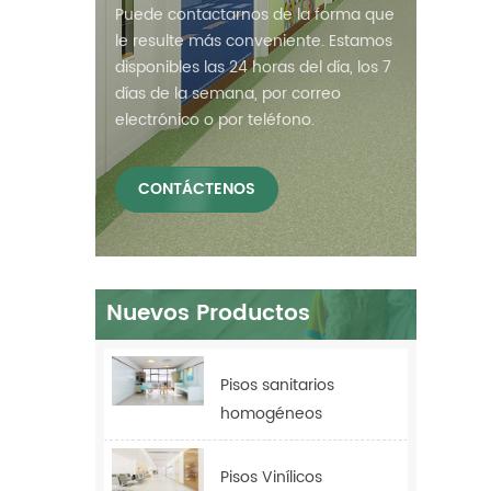
Puede contactarnos de la forma que
le resulte más conveniente. Estamos
disponibles las 24 horas del día, los 7
días de la semana, por correo
electrónico o por teléfono.
CONTÁCTENOS
Nuevos Productos
Pisos sanitarios
homogéneos
antibacterianos Relle
para hospitales
Pisos Vinílicos