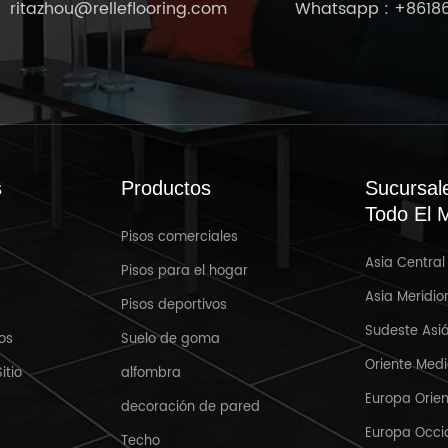
ritazhou@relleflooring.com
Whatsapp :
+8618
s
Productos
Sucursal
Todo El 
Pisos comerciales
Asia Central
Mar 31,2025
Pisos para el hogar
Asia Meridio
Pisos deportivos
Bienvenido a Crocus Expo IEC,
R
Sudeste Asiá
Moscú, Rusia MosBuild 2025
os
Suelo de goma
Oriente Med
itio
alfombra
Europa Orien
decoración de pared
Europa Occi
Techo