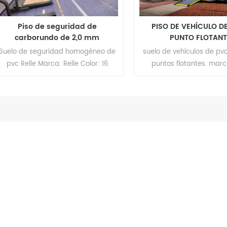
Piso de seguridad de
PISO DE VEHÍCULO D
carborundo de 2,0 mm
PUNTO FLOTANT
Suelo de seguridad homogéneo de
suelo de vehículos de pvc
pvc Relle Marca: Relle Color: 16
puntos flotantes. marca
resultados Formato: Rollo Tamaño:
formato: rollo tam
2,0 mm (alto) x 2 m (ancho) x 20 m
3.0mm(t)*1.8m(w)*1
(largo) Superficie: revestimiento de
superficie: revestimient
PUR Capa de soporte: Tela no tejida
de soporte: tela no tej
Cantidad mínima de pedido: 200 m²
200m²