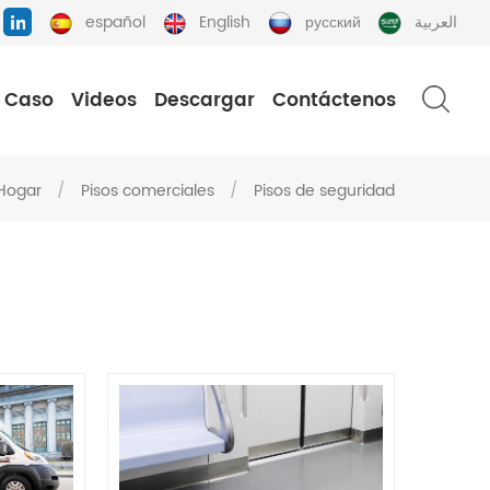
español
English
русский
العربية
Caso
Videos
Descargar
Contáctenos
Hogar
/
Pisos comerciales
/
Pisos de seguridad