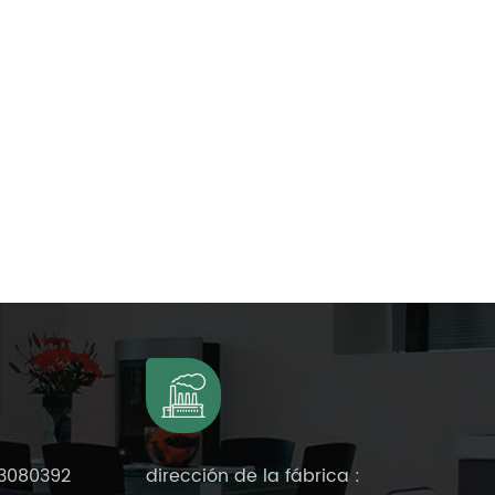
3080392
dirección de la fábrica :