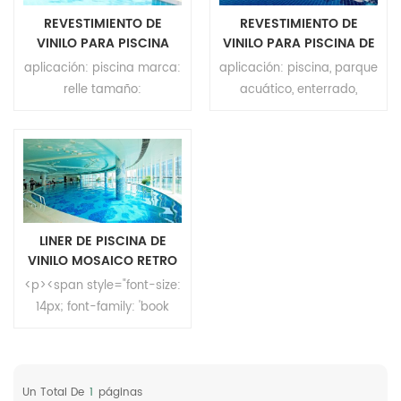
REVESTIMIENTO DE
REVESTIMIENTO DE
VINILO PARA PISCINA
VINILO PARA PISCINA DE
1.8mx25m PARA PARQUE
aplicación: piscina marca:
aplicación: piscina, parque
ACUÁTICO
relle tamaño:
acuático, enterrado,
1.5/1.65/1.83m(ancho)*25m(largo)
exterior marca: relle
espesor: 1.2/1.5mm
tamaño:
superficie: recubrimiento
1.8m(ancho)*25m(largo)
UV moq: 200m²
espesor: 2 mm superficie:
recubrimiento UV moq:
200m²
LINER DE PISCINA DE
VINILO MOSAICO RETRO
<p><span style="font-size:
14px; font-family: 'book
antiqua',
palatino;">Aplicación:
piscina, parque acuático,
Un Total De
enterrado, exterior</span>
1
Páginas