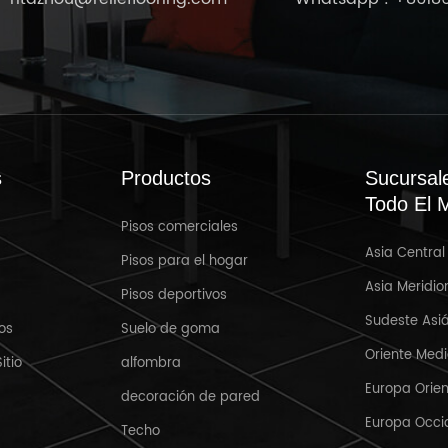
s
Productos
Sucursal
Todo El 
Pisos comerciales
Asia Central
Mar 31,2025
Pisos para el hogar
Asia Meridio
Pisos deportivos
Bienvenido a Crocus Expo IEC,
R
Sudeste Asiá
Moscú, Rusia MosBuild 2025
os
Suelo de goma
Oriente Med
itio
alfombra
Europa Orien
decoración de pared
Europa Occi
Techo