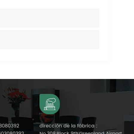
3080392
dirección de la fábrica :
603080392
No.308,Block 9th,Greenland Airport