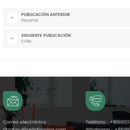
PUBLICACIÓN ANTERIOR
Panamá
SIGUIENTE PUBLICACIÓN
Chile
Correo electrónico :
Teléfono :
+861860
ritazhou@relleflooring.com
Whatsapp :
+8618