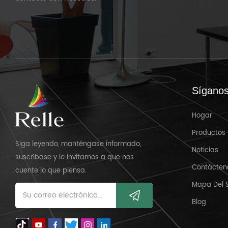
Sígano
Hogar
Productos
Siga leyendo, manténgase informado,
Noticias
suscríbase y le invitamos a que nos
Contácten
cuente lo que piensa.
Mapa Del S
Blog