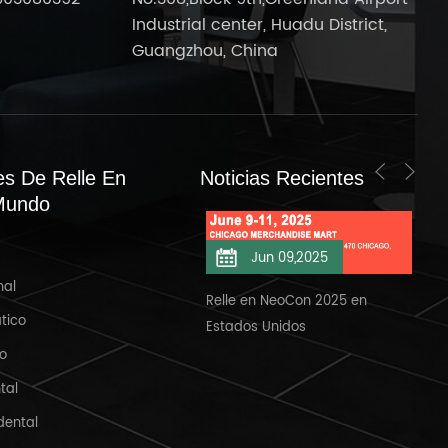
Industrial center, Huadu District,
Guangzhou, China
es De Relle En
Noticias Recientes
Mundo
Jun 11,2025
Jun 09,2025
nal
elle en NeoCon 2025/6/11
Relle en NeoCon 2025 en
Bie
tico
Estados Unidos
Ban
io
tal
dental