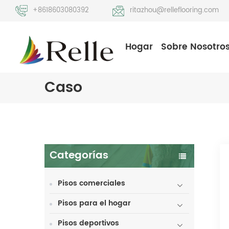
+8618603080392
ritazhou@relleflooring.com
Hogar
Sobre Nosotro
Caso
Categorías
Pisos comerciales
Pisos para el hogar
Pisos deportivos