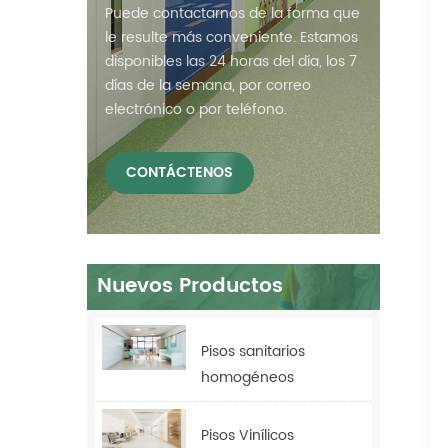
Puede contactarnos de la forma que
le resulte más conveniente. Estamos
disponibles las 24 horas del día, los 7
días de la semana, por correo
electrónico o por teléfono.
CONTÁCTENOS
Nuevos Productos
Pisos sanitarios
homogéneos
antibacterianos Relle
para hospitales
Pisos Vinílicos