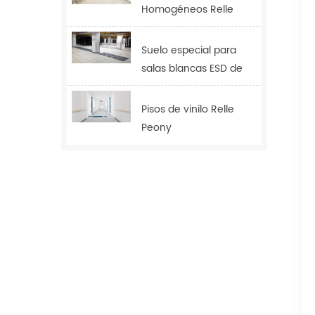
Homogéneos Relle
Tulip
Suelo especial para
salas blancas ESD de
2,0 mm
Pisos de vinilo Relle
Peony