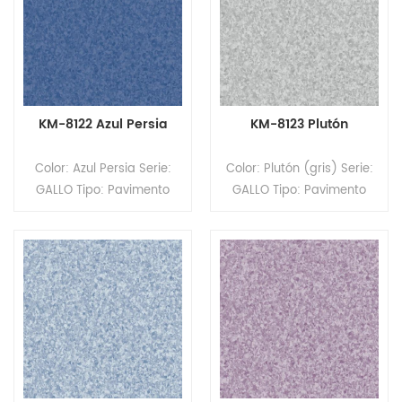
x 20 m (largo). Superficie:
Superficie: revestimiento
revestimiento PUR
PUR
KM-8122 Azul Persia
KM-8123 Plutón
Color: Azul Persia Serie:
Color: Plutón (gris) Serie:
GALLO Tipo: Pavimento
GALLO Tipo: Pavimento
homogéneo de PVC
homogéneo de PVC
Formato: Rollos Tamaño:
Formato: Rollos Tamaño:
2,0 mm (espesor) x 2,0 m
2,0 mm (espesor) x 2,0 m
(ancho) x 20 m (largo).
(ancho) x 20 m (largo).
Superficie: revestimiento
Superficie: revestimiento
PUR
PUR