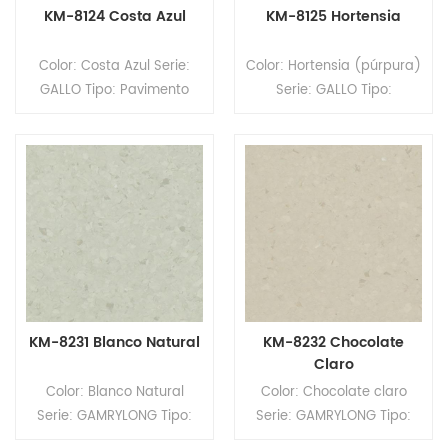
KM-8124 Costa Azul
KM-8125 Hortensia
Color: Costa Azul Serie:
Color: Hortensia (púrpura)
GALLO Tipo: Pavimento
Serie: GALLO Tipo:
homogéneo de PVC
Pavimento homogéneo de
Formato: Rollos Tamaño:
PVC Formato: Rollos
2,0 mm (espesor) x 2,0 m
Tamaño: 2,0 mm
(ancho) x 20 m (largo).
(espesor) x 2,0 m (ancho)
Superficie: revestimiento
x 20 m (largo). Superficie:
PUR
revestimiento PUR
KM-8231 Blanco Natural
KM-8232 Chocolate
Claro
Color: Blanco Natural
Color: Chocolate claro
Serie: GAMRYLONG Tipo:
Serie: GAMRYLONG Tipo:
Pavimento homogéneo de
Pavimento homogéneo de