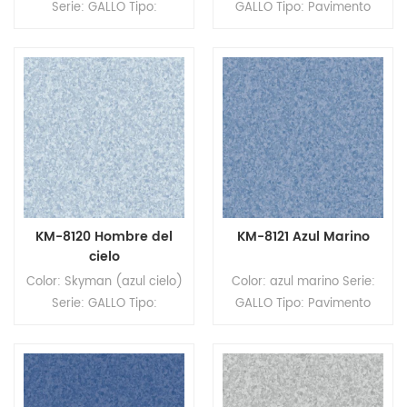
Serie: GALLO Tipo:
GALLO Tipo: Pavimento
Pavimento homogéneo de
homogéneo de PVC
PVC Formato: Rollos
Formato: Rollos Tamaño:
Tamaño: 2,0 mm
2,0 mm (espesor) x 2,0 m
(espesor) x 2,0 m (ancho)
(ancho) x 20 m (largo).
x 20 m (largo). Superficie:
Superficie: revestimiento
revestimiento PUR
PUR
KM-8120 Hombre del
KM-8121 Azul Marino
cielo
Color: Skyman (azul cielo)
Color: azul marino Serie:
Serie: GALLO Tipo:
GALLO Tipo: Pavimento
Pavimento homogéneo de
homogéneo de PVC
PVC Formato: Rollos
Formato: Rollos Tamaño:
Tamaño: 2,0 mm
2,0 mm (espesor) x 2,0 m
(espesor) x 2,0 m (ancho)
(ancho) x 20 m (largo).