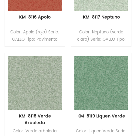
KM-8116 Apolo
KM-8117 Neptuno
Color: Apolo (rojo) Serie:
Color: Neptuno (verde
GALLO Tipo: Pavimento
claro) Serie: GALLO Tipo:
homogéneo de PVC
Pavimento homogéneo de
Formato: Rollos Tamaño:
PVC Formato: Rollos
2,0 mm (espesor) x 2,0 m
Tamaño: 2,0 mm
(ancho) x 20 m (largo).
(espesor) x 2,0 m (ancho)
Superficie: revestimiento
x 20 m (largo). Superficie:
PUR
revestimiento PUR
KM-8118 Verde
KM-8119 Liquen Verde
Arboleda
Color: Verde arboleda
Color: Liquen Verde Serie: