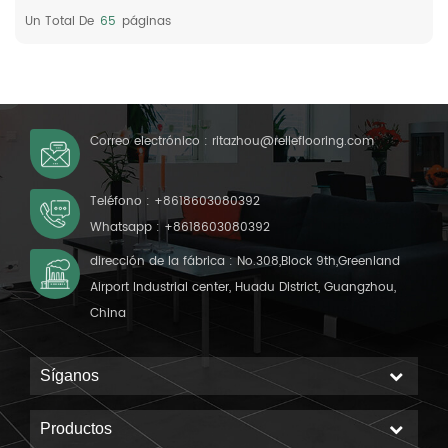
Un Total De
65
Páginas
Correo electrónico :
ritazhou@relleflooring.com
Teléfono :
+8618603080392
Whatsapp :
+8618603080392
dirección de la fábrica : No.308,Block 9th,Greenland
Airport Industrial center, Huadu District, Guangzhou,
China
Síganos
Productos