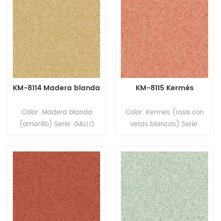
KM-8114 Madera blanda
KM-8115 Kermés
Color: Madera blanda
Color: Kermes (rosa con
(amarillo) Serie: GALLO
vetas blancas) Serie:
Tipo: Pavimento
GALLO Tipo: Pavimento
homogéneo de PVC
homogéneo de PVC
Formato: Rollos Tamaño:
Formato: Rollos Tamaño:
2,0 mm (espesor) x 2,0 m
2,0 mm (espesor) x 2,0 m
(ancho) x 20 m (largo).
(ancho) x 20 m (largo).
Superficie: revestimiento
Superficie: revestimiento
PUR
PUR