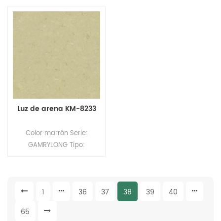
PVC Formato: Rollos
PVC Formato: Rollos
Tamaño: 2,0 mm
Tamaño: 2,0 mm
(espesor) x 2,0 m (ancho)
(espesor) x 2,0 m (ancho)
x 20 m (largo). Superficie:
x 20 m (largo). Superficie:
revestimiento PUR
revestimiento PUR
Luz de arena KM-8233
Color marrón Serie:
GAMRYLONG Tipo:
Pavimento homogéneo de
PVC Formato: Rollos
Tamaño: 2,0 mm
1
36
37
38
39
40
(espesor) x 2,0 m (ancho)
x 20 m (largo). Superficie:
65
revestimiento PUR