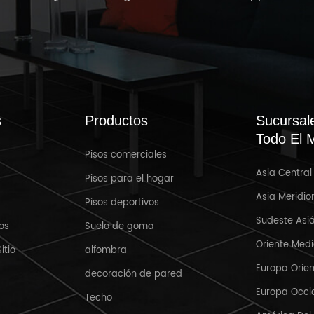
s
Productos
Sucursal
Todo El 
Pisos comerciales
Asia Central
Mar 31,2025
Pisos para el hogar
Asia Meridio
Pisos deportivos
Bienvenido a Crocus Expo IEC,
R
Sudeste Asiá
Moscú, Rusia MosBuild 2025
os
Suelo de goma
Oriente Med
itio
alfombra
Europa Orien
decoración de pared
Europa Occi
Techo