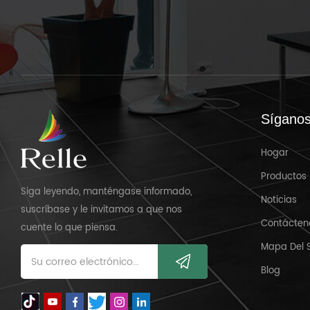
Sígano
Hogar
Productos
Siga leyendo, manténgase informado,
Noticias
suscríbase y le invitamos a que nos
Contácten
cuente lo que piensa.
Mapa Del S
Blog