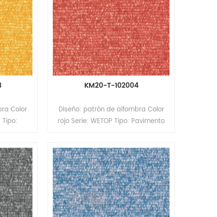
espaldo:
desgaste: 0,35/0,7 mm Superficie:
uma
revestimiento PUR Respaldo:
respaldo compacto
3
KM20-T-102004
bra Color
Diseño: patrón de alfombra Color
 Tipo:
rojo Serie: WETOP Tipo: Pavimento
 de PVC
heterogéneo de PVC (Pavimento
Formato:
multicapa) Formato: Rollos Tamaño:
2,6 mm
2,0/2,6 mm (espesor) x 2,0 m
 x 20/15 m
(ancho) x 20/15 m (largo) Espesor
capa de
de la capa de desgaste: 0,35/0,7
perficie:
mm Superficie: revestimiento PUR
paldo:
Respaldo: respaldo compacto
to