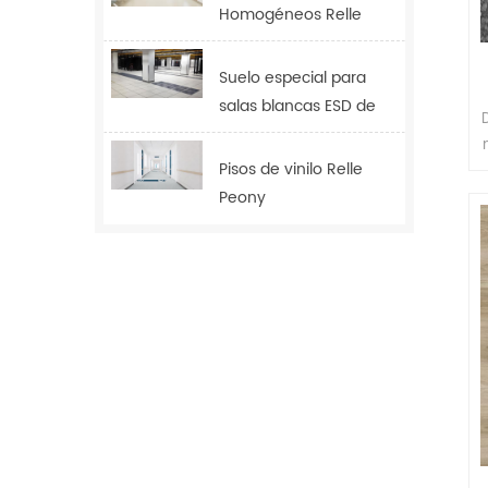
Homogéneos Relle
Tulip
Suelo especial para
salas blancas ESD de
2,0 mm
Pisos de vinilo Relle
Peony