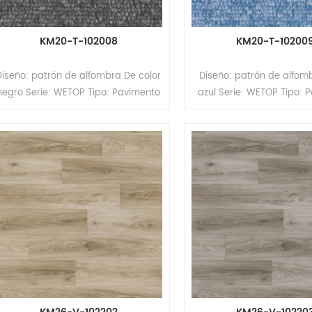
KM20-T-102008
KM20-T-10200
Diseño: patrón de alfombra De color
Diseño: patrón de alfom
negro Serie: WETOP Tipo: Pavimento
azul Serie: WETOP Tipo: 
heterogéneo de PVC (Pavimento
heterogéneo de PVC (P
multicapa) Formato: Rollos Tamaño:
multicapa) Formato: Roll
2,0/2,6 mm (espesor) x 2,0 m
2,0/2,6 mm (espesor) 
(ancho) x 20/15 m (largo) Espesor
(ancho) x 20/15 m (largo
de la capa de desgaste: 0,35/0,7
de la capa de desgaste:
mm Superficie: revestimiento PUR
mm Superficie: revestim
Respaldo: respaldo compacto
Respaldo: respaldo c