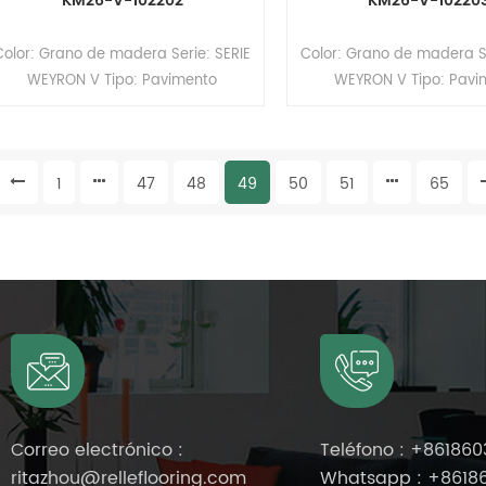
KM26-V-102202
KM26-V-10220
Color: Grano de madera Serie: SERIE
Color: Grano de madera Se
WEYRON V Tipo: Pavimento
WEYRON V Tipo: Pavi
heterogéneo de PVC (Pavimento
heterogéneo de PVC (P
multicapa) Formato: Rollos Tamaño:
multicapa) Formato: Roll
2,6 mm (espesor) x 2,0 m (ancho) x
2,6 mm (espesor) x 2,0 m
1
47
48
49
50
51
65
15 m (largo). Espesor de la capa de
15 m (largo). Espesor de 
desgaste: 0,5 mm Superficie:
desgaste: 0,5 mm Supe
revestimiento PUR Soporte:
revestimiento PUR So
compacto
compacto
Correo electrónico :
Teléfono :
+861860
ritazhou@relleflooring.com
Whatsapp :
+8618