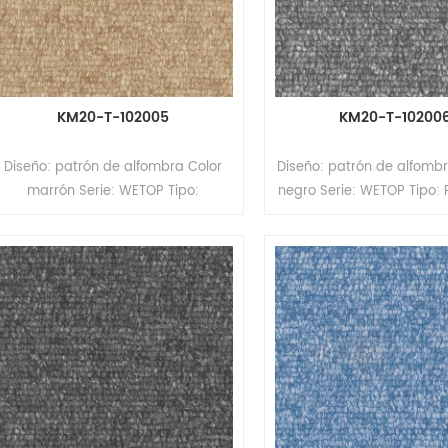
KM20-T-102005
KM20-T-10200
Diseño: patrón de alfombra Color
Diseño: patrón de alfombr
marrón Serie: WETOP Tipo:
negro Serie: WETOP Tipo:
Pavimento heterogéneo de PVC
heterogéneo de PVC (P
(Pavimento multicapa) Formato:
multicapa) Formato: Roll
Rollos Tamaño: 2,0/2,6 mm
2,0/2,6 mm (espesor) 
espesor) x 2,0 m (ancho) x 20/15 m
(ancho) x 20/15 m (largo
(largo) Espesor de la capa de
de la capa de desgaste:
desgaste: 0,35/0,7 mm Superficie:
mm Superficie: revestim
revestimiento PUR Respaldo:
Respaldo: respaldo c
respaldo compacto