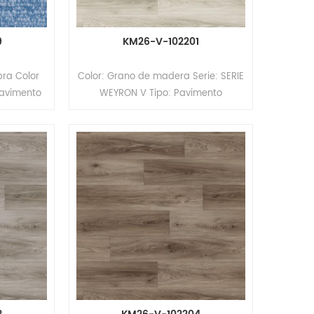
9
KM26-V-102201
bra Color
Color: Grano de madera Serie: SERIE
Pavimento
WEYRON V Tipo: Pavimento
avimento
heterogéneo de PVC (Pavimento
os Tamaño:
multicapa) Formato: Rollos Tamaño:
x 2,0 m
2,6 mm (espesor) x 2,0 m (ancho) x
) Espesor
15 m (largo). Espesor de la capa de
 0,35/0,7
desgaste: 0,5 mm Superficie:
iento PUR
revestimiento PUR Soporte:
ompacto
compacto