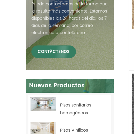
Puede contactarnos de la forma que
le resulte más conveniente. Estamos
disponibles las 24 horas del día, los 7
días de la semana, por correo
electrónico o por teléfono.
CONTÁCTENOS
Nuevos Productos
(
Pisos sanitarios
homogéneos
antibacterianos Relle
para hospitales
Pisos Vinílicos