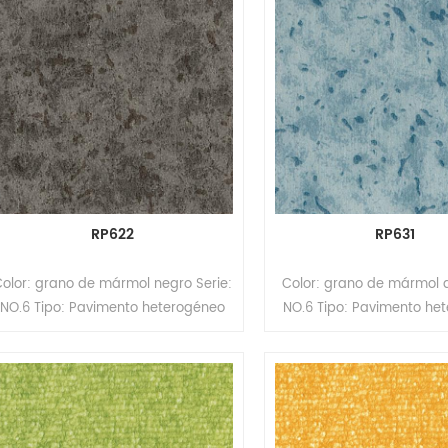
RP622
RP631
Color: grano de mármol negro Serie:
Color: grano de mármol a
NO.6 Tipo: Pavimento heterogéneo
NO.6 Tipo: Pavimento he
de PVC (Pavimento multicapa)
de PVC (Pavimento mul
Formato: Rollos Tamaño: 3,0 mm
Formato: Rollos Tamaño
(espesor) * 2,0 m (ancho) * 15 m
(espesor) * 2,0 m (anch
(largo) Espesor de la capa de
(largo) Espesor de la 
desgaste: 0,5 mm Superficie:
desgaste: 0,5 mm Supe