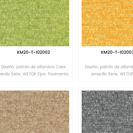
recubrimiento UV/PUR Respaldo:
recubrimiento UV/PUR R
respaldo de espuma
respaldo de esp
KM20-T-102002
KM20-T-10200
Diseño: patrón de alfombra Color
Diseño: patrón de alfom
verde Serie: WETOP Tipo: Pavimento
amarillo Serie: WETOP
heterogéneo de PVC (Pavimento
Pavimento heterogéneo
multicapa) Formato: Rollos Tamaño:
(Pavimento multicapa) 
2,0/2,6 mm (espesor) x 2,0 m
Rollos Tamaño: 2,0/
(ancho) x 20/15 m (largo) Espesor
(espesor) x 2,0 m (ancho)
de la capa de desgaste: 0,35/0,7
(largo) Espesor de la 
mm Superficie: revestimiento PUR
desgaste: 0,35/0,7 mm Su
Respaldo: respaldo compacto
revestimiento PUR Res
respaldo compac