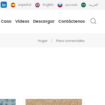
español
English
русский
العربية
Caso
Videos
Descargar
Contáctenos
Hogar
/
Pisos comerciales