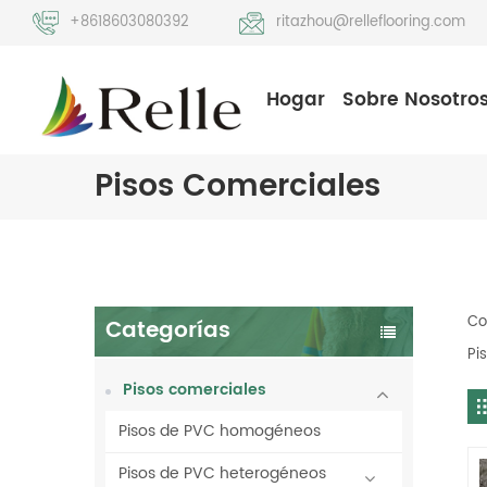
+8618603080392
ritazhou@relleflooring.com
Hogar
Sobre Nosotro
Pisos Comerciales
Co
Categorías
Pi
Pisos comerciales
Pisos de PVC homogéneos
Pisos de PVC heterogéneos