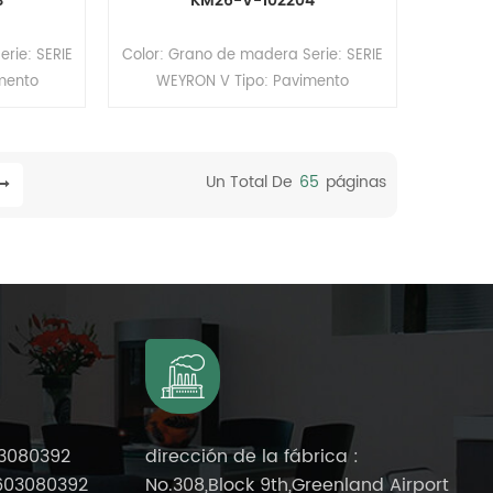
3
KM26-V-102204
rie: SERIE
Color: Grano de madera Serie: SERIE
mento
WEYRON V Tipo: Pavimento
avimento
heterogéneo de PVC (Pavimento
os Tamaño:
multicapa) Formato: Rollos Tamaño:
 (ancho) x
2,6 mm (espesor) x 2,0 m (ancho) x
Un Total De
65
Páginas
la capa de
15 m (largo). Espesor de la capa de
rficie:
desgaste: 0,5 mm Superficie:
porte:
revestimiento PUR Soporte:
compacto
3080392
dirección de la fábrica :
603080392
No.308,Block 9th,Greenland Airport