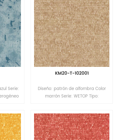
KM20-T-102001
zul Serie:
Diseño: patrón de alfombra Color
terogéneo
marrón Serie: WETOP Tipo:
ticapa)
Pavimento heterogéneo de PVC
: 3,0 mm
(Pavimento multicapa) Formato:
o) * 15 m
Rollos Tamaño: 2,0/2,6 mm
capa de
(espesor) x 2,0 m (ancho) x 20/15 m
rficie:
(largo) Espesor de la capa de