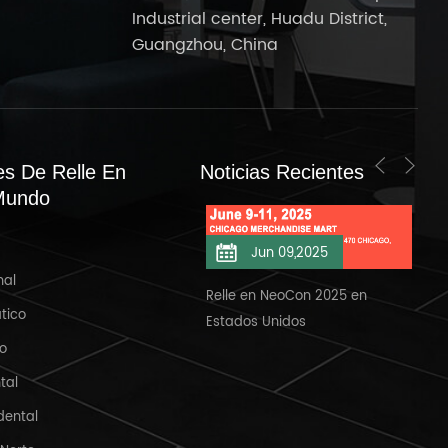
Industrial center, Huadu District,
Guangzhou, China
es De Relle En
Noticias Recientes
Mundo
Jun 11,2025
Jun 09,2025
nal
elle en NeoCon 2025/6/11
Relle en NeoCon 2025 en
Bie
tico
Estados Unidos
Ban
io
tal
dental