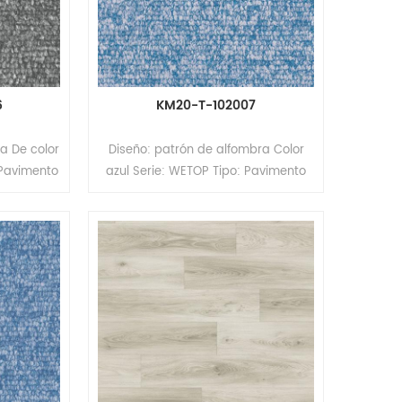
6
KM20-T-102007
a De color
Diseño: patrón de alfombra Color
 Pavimento
azul Serie: WETOP Tipo: Pavimento
avimento
heterogéneo de PVC (Pavimento
os Tamaño:
multicapa) Formato: Rollos Tamaño:
x 2,0 m
2,0/2,6 mm (espesor) x 2,0 m
) Espesor
(ancho) x 20/15 m (largo) Espesor
 0,35/0,7
de la capa de desgaste: 0,35/0,7
iento PUR
mm Superficie: revestimiento PUR
ompacto
Respaldo: respaldo compacto