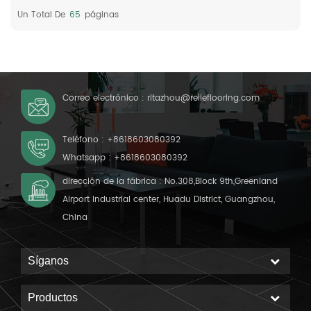
la capa de desgaste: 0,35
Un Total De
65
Páginas
mm Superficie:
recubrimiento UV/PUR
Respaldo: Espuma
Correo electrónico :
ritazhou@relleflooring.com
Teléfono :
+8618603080392
Whatsapp :
+8618603080392
dirección de la fábrica : No.308,Block 9th,Greenland
Airport Industrial center, Huadu District, Guangzhou,
China
Síganos
Productos