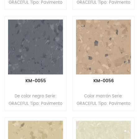
GRACEFUL Tipo: Pavimento
GRACEFUL Tipo: Pavimento
homogéneo de PVC
homogéneo de PVC
Formato: Rollos Tamaño:
Formato: Rollos Tamaño:
2,0 mm (espesor) x 2,0 m
2,0 mm (espesor) x 2,0 m
(ancho) x 20 m (largo).
(ancho) x 20 m (largo).
Superficie: revestimiento
Superficie: revestimiento
PUR
PUR
KM-0055
KM-0056
De color negro Serie:
Color marrón Serie:
GRACEFUL Tipo: Pavimento
GRACEFUL Tipo: Pavimento
homogéneo de PVC
homogéneo de PVC
Formato: Rollos Tamaño:
Formato: Rollos Tamaño:
2,0 mm (espesor) x 2,0 m
2,0 mm (espesor) x 2,0 m
(ancho) x 20 m (largo).
(ancho) x 20 m (largo).