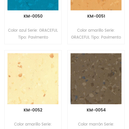
KM-0050
KM-0051
Color azul Serie: GRACEFUL
Color amarillo Serie:
Tipo: Pavimento
GRACEFUL Tipo: Pavimento
homogéneo de PVC
homogéneo de PVC
Formato: Rollos Tamaño:
Formato: Rollos Tamaño:
2,0 mm (espesor) x 2,0 m
2,0 mm (espesor) x 2,0 m
(ancho) x 20 m (largo).
(ancho) x 20 m (largo).
Superficie: revestimiento
Superficie: revestimiento
PUR
PUR
KM-0052
KM-0054
Color amarillo Serie:
Color marrón Serie: