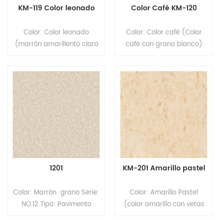
KM-119 Color leonado
Color Café KM-120
Color: Color leonado
Color: Color café (Color
(marrón amarillento claro
café con grano blanco)
con grano blanco) Serie:
Serie: GARZINONG Tipo:
GARZINONG Tipo:
Pavimento homogéneo de
Pavimento homogéneo de
PVC Formato: Rollos
PVC Formato: Rollos
Tamaño: 2,0 mm
Tamaño: 2,0 mm
(espesor) x 2,0 m (ancho)
(espesor) x 2,0 m (ancho)
x 20 m (largo). Superficie:
x 20 m (largo). Superficie:
revestimiento PUR
revestimiento PUR
1201
KM-201 Amarillo pastel
Color: Marrón grano Serie:
Color: Amarillo Pastel
NO.12 Tipo: Pavimento
(color amarillo con vetas
heterogéneo de PVC
marrones) Serie: