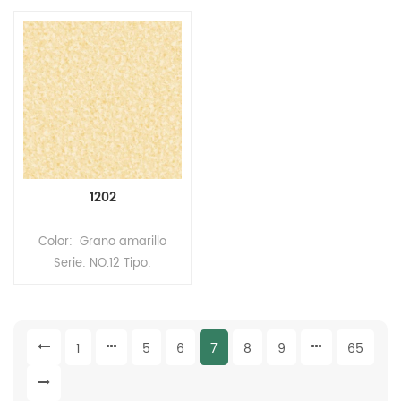
(Pavimento multicapa)
GARZINONG Tipo:
Formato: Rollos Tamaño:
Pavimento homogéneo de
2,0 mm (espesor) * 2,0 m
PVC Formato: Rollos
(ancho) * 20 m (largo)
Tamaño: 2,0 mm
Espesor de la capa de
(espesor) x 2,0 m (ancho)
desgaste: 0,35 mm
x 20 m (largo). Superficie:
Superficie: recubrimiento
revestimiento PUR
UV/PUR Respaldo: Espuma
1202
Color: Grano amarillo
Serie: NO.12 Tipo:
Pavimento heterogéneo de
PVC (Pavimento
multicapa) Formato: Rollos
1
5
6
7
8
9
65
Tamaño: 2,0 mm
(espesor) * 2,0 m (ancho)
* 20 m (largo) Espesor de