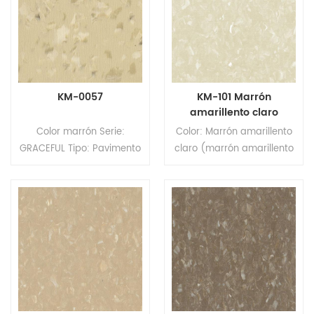
Superficie: revestimiento
Superficie: revestimiento
PUR
PUR
KM-0057
KM-101 Marrón
amarillento claro
Color marrón Serie:
Color: Marrón amarillento
GRACEFUL Tipo: Pavimento
claro (marrón amarillento
homogéneo de PVC
claro con grano blanco)
Formato: Rollos Tamaño:
Serie: GARZINONG Tipo:
2,0 mm (espesor) x 2,0 m
Pavimento homogéneo de
(ancho) x 20 m (largo).
PVC Formato: Rollos
Superficie: revestimiento
Tamaño: 2,0 mm
PUR
(espesor) x 2,0 m (ancho)
x 20 m (largo). Superficie:
revestimiento PUR