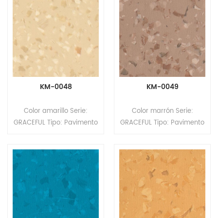
KM-0048
KM-0049
Color amarillo Serie:
Color marrón Serie:
GRACEFUL Tipo: Pavimento
GRACEFUL Tipo: Pavimento
homogéneo de PVC
homogéneo de PVC
Formato: Rollos Tamaño:
Formato: Rollos Tamaño:
2,0 mm (espesor) x 2,0 m
2,0 mm (espesor) x 2,0 m
(ancho) x 20 m (largo).
(ancho) x 20 m (largo).
Superficie: revestimiento
Superficie: revestimiento
PUR
PUR