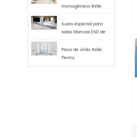
Homogéneos Relle
Tulip
Suelo especial para
salas blancas ESD de
2,0 mm
Pisos de vinilo Relle
Peony
m