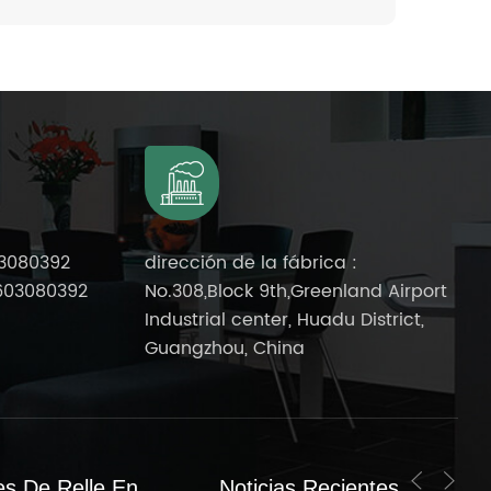
 Espesor:
(largo) Superficie: revestimiento de
icie:
PUR Color: Color de grano
ad mínima
Resistencia a la abrasión: grado T
m²
Vida útil: más de 10 años. Cantidad
mínima de pedido: 200 m²
3080392
dirección de la fábrica :
603080392
No.308,Block 9th,Greenland Airport
Industrial center, Huadu District,
Guangzhou, China
es De Relle En
Noticias Recientes