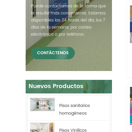
Puede contactarnos de la forma que
le resulte más conveniente. Estamos
disponibles las 24 horas del día, los 7
días de la semana, por correo
electrónico o por teléfono.
CONTÁCTENOS
Nuevos Productos
Pisos sanitarios
homogéneos
antibacterianos Relle
para hospitales
Pisos Vinílicos