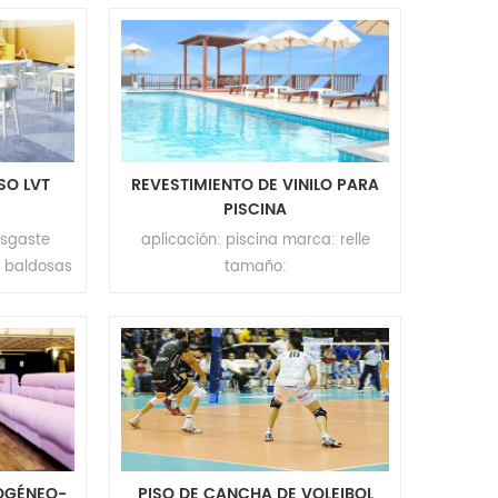
ct. marca:
apartamento, centro comercial,
 madera
hotel ect. marca: relle color: color
puro tamaño:
20mm(l)
4.2/5.0mm(t)*184mm(w)*1220mm(l)
ixpe moq:
,
4.2/5.0mm(t)*300mm(w)*600mm(l)
espesor de la capa de desgaste:
SO LVT
REVESTIMIENTO DE VINILO PARA
0.35/0.5mm superficie:
PISCINA
recubrimiento UV moq: 200 m2
esgaste
aplicación: piscina marca: relle
T baldosas
tamaño:
licación:
1.5/1.65/1.83m(ancho)*25m(largo)
amento,
espesor: 1.2/1.5mm superficie:
ct. marca:
recubrimiento UV moq: 200m²
 mármol
) * 600
ancho) *
esor:
e la capa
OGÉNEO-
PISO DE CANCHA DE VOLEIBOL