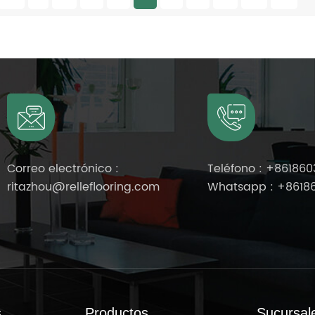
m (ancho) x 15 m (largo) Espesor:
m (ancho) x 15 m (largo)
4,5 mm-8,0 mm Superficie:
4,5 mm-7,2 mm Superf
revestimiento UV Cantidad mínima
revestimiento UV Cantid
de pedido: 200 m²
de pedido: 200 
Correo electrónico :
Teléfono :
+861860
ritazhou@relleflooring.com
Whatsapp :
+8618
s
Productos
Sucursal