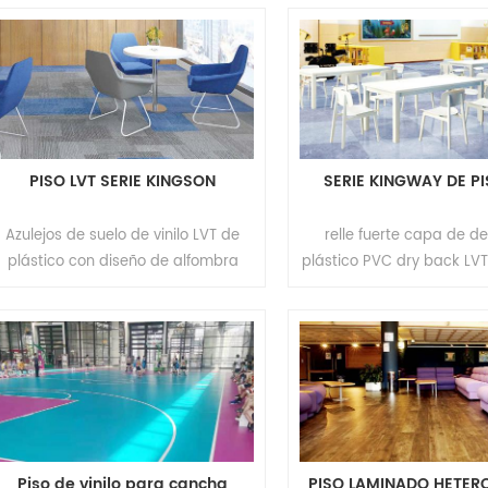
de madera tamaño:
centro comercial, hotel e
5.0mm(t)*184mm(w)*1220mm(l)
relle color: grano de
peso: 8 kg/m2 reverso: ixpe moq:
tamaño:
200 m2
5.0mm(t)*184mm(w)*12
peso: 8 kg/m2 reverso: 
200 m2
PISO LVT SERIE KINGSON
SERIE KINGWAY DE PI
Azulejos de suelo de vinilo LVT de
relle fuerte capa de d
plástico con diseño de alfombra
plástico PVC dry back LV
relle aplicación: oficina, escuela,
de tablones de vinilo ap
apartamento, centro comercial,
oficina, escuela, apart
hotel ect. marca: relle color: patrón
centro comercial, hotel e
de alfombra tamaño: 450 mm
relle color: patrón de
(ancho) * 900 mm (largo) / 600
tamaño: 600 mm (ancho
mm (ancho) * 600 mm (largo)/1000
mm (largo) / 450 mm (
mm (ancho) * 1000 mm (largo)
900 mm (largo) esp
espesor: 2.0/2.5/3.0mm espesor de
2.0/2.5/3.0mm espesor d
Piso de vinilo para cancha
PISO LAMINADO HETER