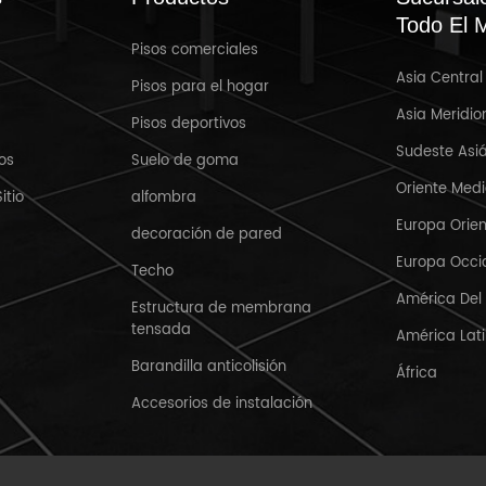
Todo El 
Pisos comerciales
Asia Central
Mar 31,2025
Pisos para el hogar
Asia Meridio
Pisos deportivos
Bienvenido a Crocus Expo IEC,
R
Sudeste Asiá
Moscú, Rusia MosBuild 2025
os
Suelo de goma
Oriente Med
itio
alfombra
Europa Orien
decoración de pared
Europa Occi
Techo
América Del
Estructura de membrana
tensada
América Lat
Barandilla anticolisión
África
Accesorios de instalación