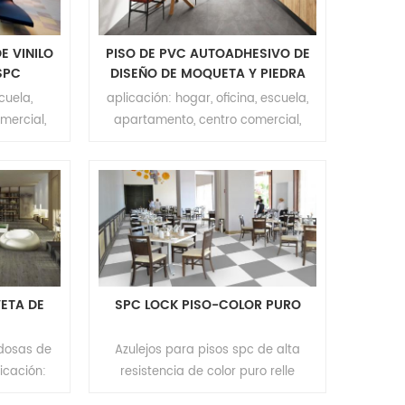
E VINILO
PISO DE PVC AUTOADHESIVO DE
SPC
DISEÑO DE MOQUETA Y PIEDRA
cuela,
aplicación: hogar, oficina, escuela,
mercial,
apartamento, centro comercial,
or: color
hotel ect. marca: relle color: grano
m * 457,2
de madera tamaño:
ceso
457.0mm(ancho)*457.0mm(largo)
* 1220
espesor: 2.0mm espesor de la capa
ficie:
de desgaste: 0.2/0.3/0.5mm
paldo:
superficie: recubrimiento UV dorso:
oMOQ: 200
autoadhesivo moq: 200 m2
os
VETA DE
SPC LOCK PISO-COLOR PURO
ldosas de
Azulejos para pisos spc de alta
icación:
resistencia de color puro relle
amento,
aplicación: oficina, escuela,