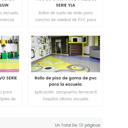
/0.5mm
ULIN
SERIE YLA
o UV moq:
a, escuela,
Rollos de suelo de vinilo para
mercial,
cancha de voleibol de PVC para
erie: RX-
interiores Relle Aplicación: Cancha
os Tamaño:
deportiva Marca: Relle Color:
 (ancho) x
Verde/Azul/Rojo/Grano de madera
la capa de
o Personalizado Tamaño: 1,8 m
rficie:
(ancho) x 15 m (largo) Espesor: 4,5
: Espalda
mm-8,0 mm Superficie:
0m²
revestimiento UV Cantidad mínima
de pedido: 200 m²
VO SERIE
Rollo de piso de goma de pvc
para la escuela.
lo para
Aplicación: aeropuerto, ferrocarril,
iples de
hospital, oficina, escuela,
Aplicación:
apartamento, centro comercial,
: Relle
hotel, barco, estación de tren, etc.
Grano de
Marca: Relle Espesor: 2,0 mm
Un Total De
13
Páginas
amaño: 1,8
Tamaño: 1,22 m (ancho) x 15 m