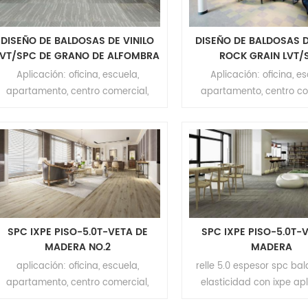
DISEÑO DE BALDOSAS DE VINILO
DISEÑO DE BALDOSAS D
LVT/SPC DE GRANO DE ALFOMBRA
ROCK GRAIN LVT/
Aplicación: oficina, escuela,
Aplicación: oficina, es
apartamento, centro comercial,
apartamento, centro co
hotel, etc.Marca: RelleColor: color de
hotel, etc.Marca: RelleCol
la alfombraTamaño LVT: 457,2 mm *
rocaTamaño LVT: 457,2 m
457,2 mmTamaño del proceso
mmTamaño del pro
estadístico: 182 mm * 1220
estadístico: 182 mm 
mmEspesor: 2 mmSuperficie:
mmEspesor: 2 mmSuper
recubrimiento UVRespaldo:
recubrimiento UVRes
autoadhesivo/dorso secoMOQ: 200
autoadhesivo/dorso sec
metros cuadrados
metros cuadrad
SPC IXPE PISO-5.0T-VETA DE
SPC IXPE PISO-5.0T-
MADERA NO.2
MADERA
aplicación: oficina, escuela,
relle 5.0 espesor spc ba
apartamento, centro comercial,
elasticidad con ixpe apl
hotel ect. marca: relle color: grano
oficina, escuela, apart