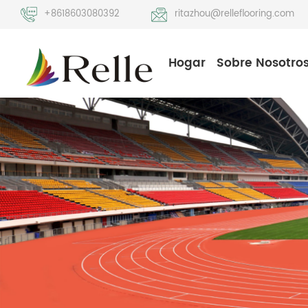
+8618603080392
ritazhou@relleflooring.com
Hogar
Sobre Nosotro