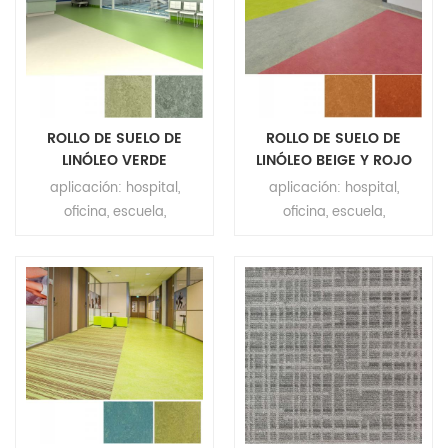
MOQ: 200m²
espalda: tejido de yute
superficie: revestimiento
PUR moq: 200m²
resistencia a la abrasión:
grado T vida útil: más de
10 años
ROLLO DE SUELO DE
ROLLO DE SUELO DE
LINÓLEO VERDE
LINÓLEO BEIGE Y ROJO
aplicación: hospital,
aplicación: hospital,
oficina, escuela,
oficina, escuela,
apartamento, centro
apartamento, centro
comercial, hotel ect.
comercial, hotel ect.
marca: relle dimensión:
marca: relle dimensión:
2.0mm(t)*2m(w)*32m(l)
2.0mm(t)*2m(w)*32m(l)
espalda: tejido de yute
espalda: tejido de yute
superficie: revestimiento
superficie: revestimiento
PUR moq: 200m²
PUR moq: 200m²
resistencia a la abrasión:
resistencia a la abrasión:
grado T vida útil: más de
grado T vida útil: más de