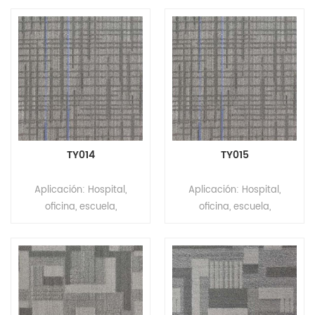
tejido Instalación: Pegar
comercial, laboratorio,
comercial, laboratorio,
MOQ: 200m²
teatro Marca: Relle Color:
teatro Marca: Relle Color:
Gris Serie: MOQUETA DE
Gris Serie: MOQUETA DE
OFICINA BALDOSAS SERIE
OFICINA BALDOSAS SERIE
GRAY LINE Tamaño: 66,7
GRAY LINE Tamaño: 66,7
cm x 66,7 cm Espesor
cm x 66,7 cm Espesor
total: 1 2 mm ± 0,5 mm
total: 1 2 mm ± 0,5 mm
Construcción: Máquina
Construcción: Máquina
Tufted Estilo de pelo: Punto
Tufted Estilo de pelo: Punto
TY014
TY015
de color Calibre: 1/10"
de color Calibre: 1/10"
Material de la pila: 100 %
Material de la pila: 100 %
Aplicación: Hospital,
Aplicación: Hospital,
PET Altura de la pila: 5 mm
PET Altura de la pila: 5 mm
oficina, escuela,
oficina, escuela,
± 0,5 mm Respaldo: No
± 0,5 mm Respaldo: No
apartamento, centro
apartamento, centro
tejido Instalación: Pegar
tejido Instalación: Pegar
comercial, laboratorio,
comercial, laboratorio,
MOQ: 200m²
MOQ: 200m²
teatro Marca: Relle Color:
teatro Marca: Relle Color:
Gris Serie: MOQUETA DE
Gris Serie: MOQUETA DE
OFICINA BALDOSAS SERIE
OFICINA BALDOSAS SERIE
GRAY LINE Tamaño: 66,7
GRAY LINE Tamaño: 66,7