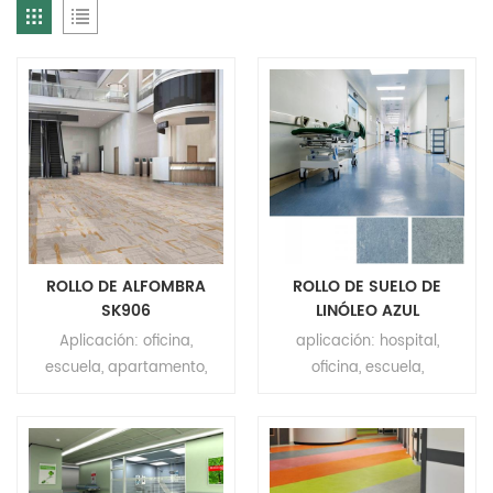
ROLLO DE ALFOMBRA
ROLLO DE SUELO DE
SK906
LINÓLEO AZUL
Aplicación: oficina,
aplicación: hospital,
escuela, apartamento,
oficina, escuela,
teatro, KTV, hotel, etc.
apartamento, centro
Marca: Relle Forma:
comercial, hotel ect.
Cuadrado Tamaño: 4m *
marca: relle dimensión:
25m/ 35m turba: 4m*5m
2.0mm(t)*2m(w)*32m(l)