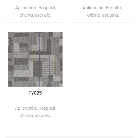
Material de la pila: 100 %
Material de la pila: 100 %
Aplicación: Hospital,
Aplicación: Hospital,
PET Altura de la pila: 5 mm
PET Altura de la pila: 5 mm
oficina, escuela,
oficina, escuela,
± 0,5 mm Respaldo: No
± 0,5 mm Respaldo: No
apartamento, centro
apartamento, centro
tejido MOQ: 200m²
tejido MOQ: 200m²
comercial, laboratorio,
comercial, laboratorio,
teatro Marca: Relle Color:
teatro Marca: Relle Color:
Gris Serie: MOQUETA DE
Gris Serie: MOQUETA DE
OFICINA BALDOSAS SERIE
OFICINA BALDOSAS SERIE
PLAID GRIS Tamaño: 66,7
PLAID GRIS Tamaño: 66,7
cm x 66,7 cm Espesor
cm x 66,7 cm Espesor
total: 1 2 mm ± 0,5 mm
total: 1 2 mm ± 0,5 mm
Construcción: Máquina
Construcción: Máquina
Tufted Estilo de pelo: Punto
Tufted Estilo de pelo: Punto
TY025
de color Calibre: 1/10"
de color Calibre: 1/10"
Material de la pila: 100 %
Material de la pila: 100 %
Aplicación: Hospital,
PET Altura de la pila: 5 mm
PET Altura de la pila: 5 mm
oficina, escuela,
± 0,5 mm Respaldo: No
± 0,5 mm Respaldo: No
apartamento, centro
tejido MOQ: 200m²
tejido MOQ: 200m²
comercial, laboratorio,