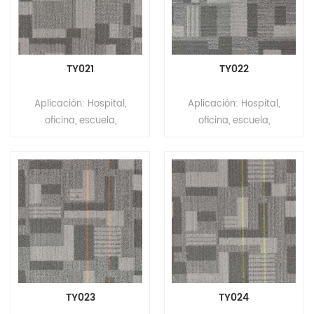
cm x 66,7 cm Espesor
cm x 66,7 cm Espesor
total: 1 2 mm ± 0,5 mm
total: 1 2 mm ± 0,5 mm
Construcción: Máquina
Construcción: Máquina
Tufted Estilo de pelo: Punto
Tufted Estilo de pelo: Punto
TY021
TY022
de color Calibre: 1/10"
de color Calibre: 1/10"
Material de la pila: 100 %
Material de la pila: 100 %
Aplicación: Hospital,
Aplicación: Hospital,
PET Altura de la pila: 5 mm
PET Altura de la pila: 5 mm
oficina, escuela,
oficina, escuela,
± 0,5 mm Respaldo: No
± 0,5 mm Respaldo: No
apartamento, centro
apartamento, centro
tejido Instalación: Pegar
tejido Instalación: Pegar
comercial, laboratorio,
comercial, laboratorio,
MOQ: 200m²
MOQ: 200m²
teatro Marca: Relle Color:
teatro Marca: Relle Color:
Gris Serie: MOQUETA DE
Gris Serie: MOQUETA DE
OFICINA BALDOSAS SERIE
OFICINA BALDOSAS SERIE
PLAID GRIS Tamaño: 66,7
PLAID GRIS Tamaño: 66,7
cm x 66,7 cm Espesor
cm x 66,7 cm Espesor
total: 1 2 mm ± 0,5 mm
total: 1 2 mm ± 0,5 mm
Construcción: Máquina
Construcción: Máquina
Tufted Estilo de pelo: Punto
Tufted Estilo de pelo: Punto
TY023
TY024
de color Calibre: 1/10"
de color Calibre: 1/10"