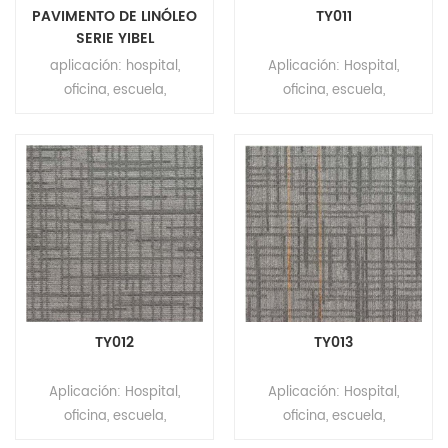
10 años
10 años
PAVIMENTO DE LINÓLEO
TY011
SERIE YIBEL
aplicación: hospital,
Aplicación: Hospital,
oficina, escuela,
oficina, escuela,
apartamento, centro
apartamento, centro
comercial, hotel ect.
comercial, laboratorio,
marca: relle dimensión:
teatro Marca: Relle Color:
2.0mm(t)*2m(w)*32m(l)
Gris Serie: MOQUETA DE
espalda: tejido de yute
OFICINA BALDOSAS SERIE
superficie: revestimiento
GRAY LINE Tamaño: 66,7
PUR moq: 200m²
cm x 66,7 cm Espesor
resistencia a la abrasión:
total: 1 2 mm ± 0,5 mm
grado T vida útil: más de
Construcción: Máquina
10 años
Tufted Estilo de pelo: Punto
TY012
TY013
de color Calibre: 1/10"
Material de la pila: 100 %
Aplicación: Hospital,
Aplicación: Hospital,
PET Altura de la pila: 5 mm
oficina, escuela,
oficina, escuela,
± 0,5 mm Respaldo: No
apartamento, centro
apartamento, centro