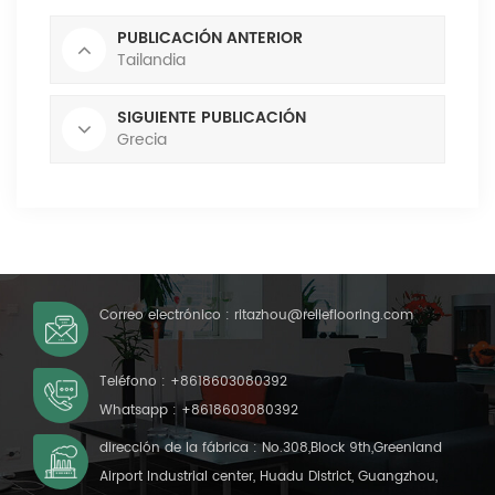
PUBLICACIÓN ANTERIOR
Tailandia
SIGUIENTE PUBLICACIÓN
Grecia
Correo electrónico :
ritazhou@relleflooring.com
Teléfono :
+8618603080392
Whatsapp :
+8618603080392
dirección de la fábrica : No.308,Block 9th,Greenland
Airport Industrial center, Huadu District, Guangzhou,