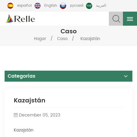
español
English
русский
العربية
Caso
/
/
Kazajstán
Hogar
Caso
Categorías
Kazajstán
December 05, 2023
Kazajstán