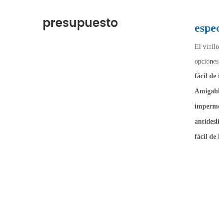
presupuesto
espe
El vinilo
opciones
fácil de 
Amigabl
imperme
antidesl
fácil de