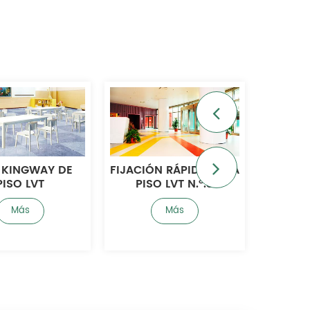
E KINGWAY DE
FIJACIÓN RÁPIDA PARA
PAVIM
PISO LVT
PISO LVT N.°.3
AUT
Más
Más