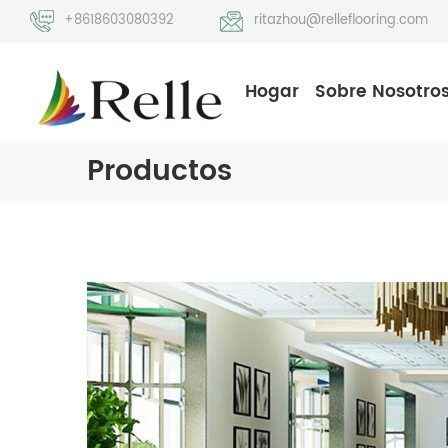
+8618603080392
ritazhou@relleflooring.com
Hogar
Sobre Nosotro
Productos