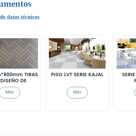
umentos
de datos técnicos
*900mm TIRAS
PISO LVT SERIE KAJAL
SERI
 DISEÑO DE
BRA SUELO LVT
Más
Más