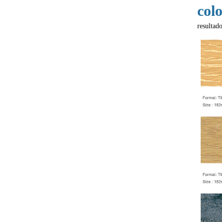
col
resultado