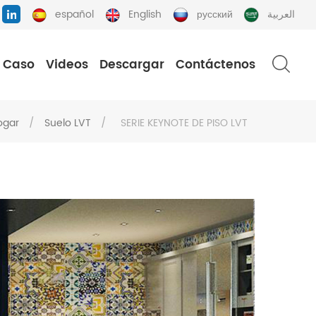
español
English
русский
العربية
Caso
Videos
Descargar
Contáctenos
ogar
/
Suelo LVT
/
SERIE KEYNOTE DE PISO LVT