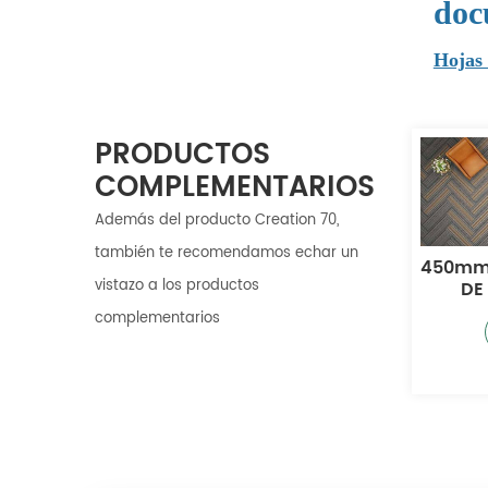
doc
Hojas 
PRODUCTOS
COMPLEMENTARIOS
Además del producto Creation 70,
también te recomendamos echar un
DE ALFOMBRA DE
PISO LVT SERIE
450mm
vistazo a los productos
PISO LVT
KINGSON
DE
ALFOM
complementarios
Más
Más