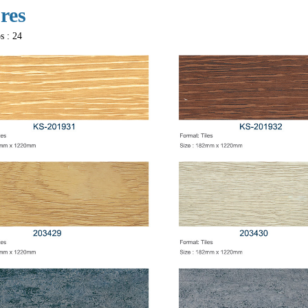
ores
s : 24