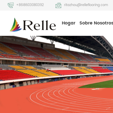
+8618603080392
ritazhou@relleflooring.com
Hogar
Sobre Nosotro