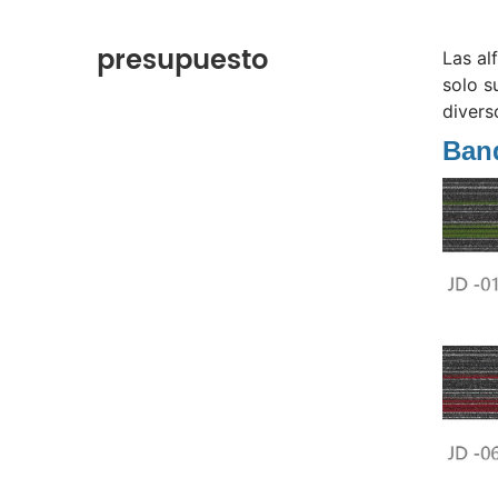
presupuesto
Las al
solo s
divers
Ban