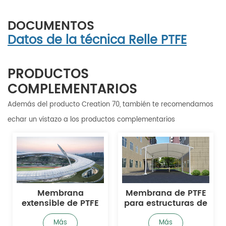
DOCUMENTOS
Datos de la técnica Relle PTFE
PRODUCTOS
COMPLEMENTARIOS
Además del producto Creation 70, también te recomendamos
echar un vistazo a los productos complementarios
rana
Membrana de PTFE
Membrana de
e de PTFE
para estructuras de
impermeab
chos de
tracción
autolimpi
dios
ás
Más
Más