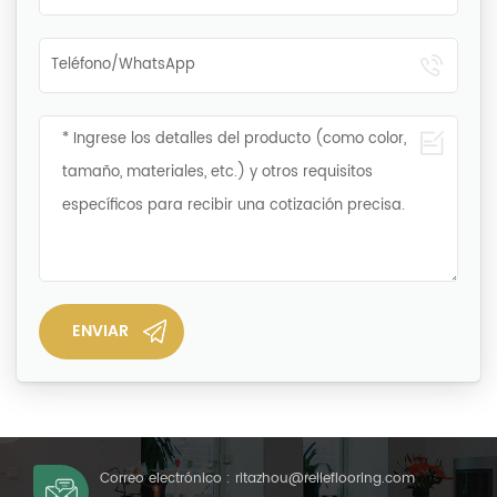
Correo electrónico :
ritazhou@relleflooring.com