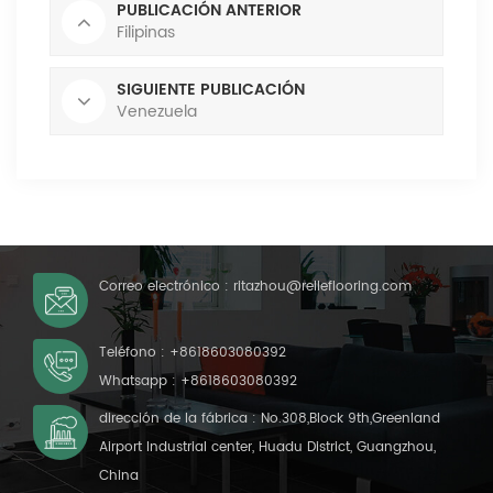
PUBLICACIÓN ANTERIOR
Filipinas
SIGUIENTE PUBLICACIÓN
Venezuela
Correo electrónico :
ritazhou@relleflooring.com
Teléfono :
+8618603080392
Whatsapp :
+8618603080392
dirección de la fábrica : No.308,Block 9th,Greenland
Airport Industrial center, Huadu District, Guangzhou,
China