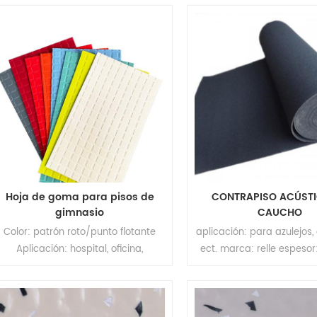
espesor material: partículas de
hotel ect marca: relle 
caucho de malla 14 ~ 16 color: rojo /
(contiene coma flotant
marillo / azul / verde / gris / negro
ancho: 505 mm long
bajo : material: 8 ~ 10 partículas de
0.9m~1.8m(10cm aparte 
caucho de malla de color negro
especificación diferente) 
moq: 200m²
a la abrasión: grado T vid
de 10 años moq: 2
Hoja de goma para pisos de
CONTRAPISO ACÚSTI
gimnasio
CAUCHO
Color: patrón roto/punto flotante
aplicación: para azulejos,
Aplicación: hospital, oficina,
ect. marca: relle espeso
gimnasio, escuela, apartamento,
10.0mm tamaño: 1.1-1.3m
centro comercial, hotel, etc. Marca:
12m(largo) de color negr
Relle Espesor: 2,0 mm, 2,5 mm, 3,0
m2