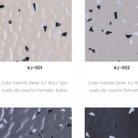
mm Tamaño: 1,22 m (ancho) * 10 ~
15 m (largo) Superficie:
revestimiento de PUR Resistencia a
la abrasión: grado T Vida útil: más
de 10 años. Cantidad mínima de
pedido: 200 m²
KJ-001
KJ-002
Color marrón Serie: KJ-ROLL Tipo:
Color marrón Serie: KJ-R
suelo de caucho Formato: Rollos
suelo de caucho Formato
Espesor: 2 mm Tamaño: 1,22 m
Espesor: 2 mm Tamaño:
(ancho) x 15 m (largo). Superficie:
(ancho) x 15 m (largo). S
revestimiento PUR
revestimiento PU