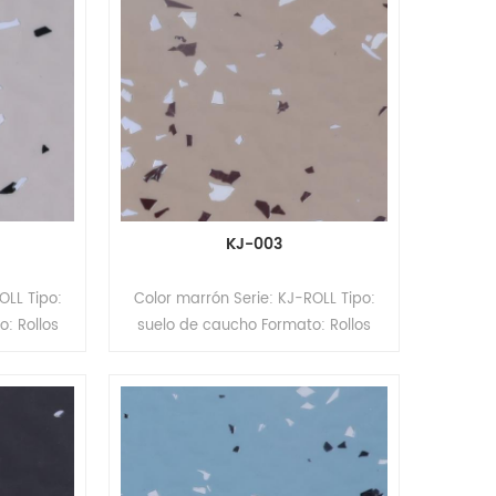
KJ-003
OLL Tipo:
Color marrón Serie: KJ-ROLL Tipo:
: Rollos
suelo de caucho Formato: Rollos
 1,22 m
Espesor: 2 mm Tamaño: 1,22 m
uperficie:
(ancho) x 15 m (largo). Superficie:
R
revestimiento PUR