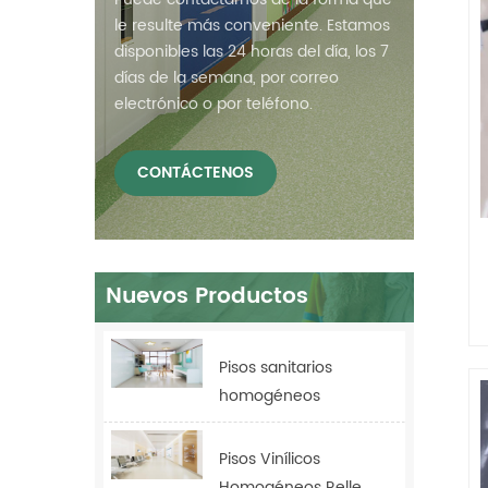
le resulte más conveniente. Estamos
disponibles las 24 horas del día, los 7
días de la semana, por correo
electrónico o por teléfono.
CONTÁCTENOS
Nuevos Productos
Pisos sanitarios
homogéneos
antibacterianos Relle
para hospitales
Pisos Vinílicos
Homogéneos Relle