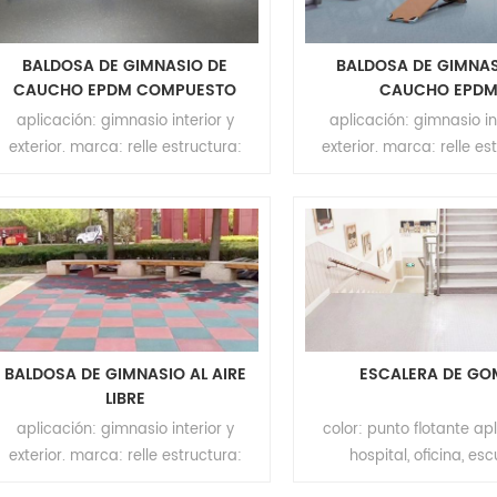
BALDOSA DE GIMNASIO DE
BALDOSA DE GIMNAS
CAUCHO EPDM COMPUESTO
CAUCHO EPD
aplicación: gimnasio interior y
aplicación: gimnasio in
exterior. marca: relle estructura:
exterior. marca: relle es
superficie: espesor: 1.5 mm de
superficie: espesor: 3
espesor material: caucho
espesor material: 14 ~ 16 
14~16+epdm colorido color: rojo /
de caucho de malla 
marillo / azul / verde / gris / negro
colorido color: rojo / amari
abajo : material: malla
verde / gris / negro a
8~10/partículas de caucho de malla
material: malla 8~10/par
14-16 de color negro moq: 200m²
caucho de malla 14-16 
negro moq: 200
BALDOSA DE GIMNASIO AL AIRE
ESCALERA DE G
LIBRE
aplicación: gimnasio interior y
color: punto flotante ap
exterior. marca: relle estructura:
hospital, oficina, esc
superficie: espesor: 3-5 mm de
apartamento, centro co