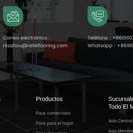
Correo electrónico :
Teléfono :
+861860
ritazhou@relleflooring.com
Whatsapp :
+8618
s
Productos
Sucursal
Todo El 
Pisos comerciales
Asia Central
Mar 31,2025
Pisos para el hogar
Asia Meridio