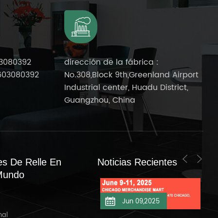
3080392
dirección de la fábrica :
603080392
No.308,Block 9th,Greenland Airport
Industrial center, Huadu District,
Guangzhou, China
es De Relle En
Noticias Recientes
Mundo
Jun 11,2025
Jun 09,2025
M
nal