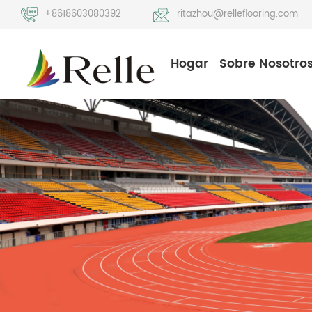
+8618603080392
ritazhou@relleflooring.com
Hogar
Sobre Nosotro