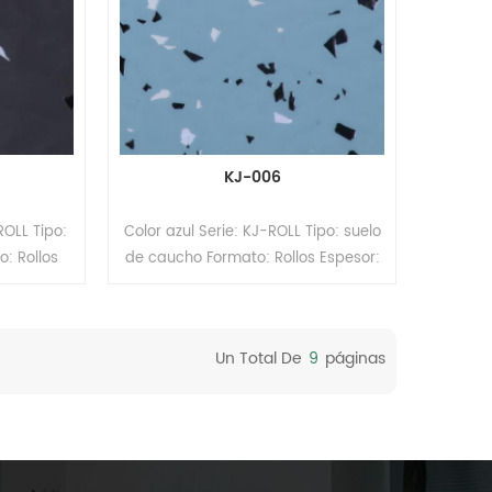
KJ-006
ROLL Tipo:
Color azul Serie: KJ-ROLL Tipo: suelo
: Rollos
de caucho Formato: Rollos Espesor:
 1,22 m
2 mm Tamaño: 1,22 m (ancho) x 15
uperficie:
m (largo). Superficie: revestimiento
R
PUR
Un Total De
9
Páginas