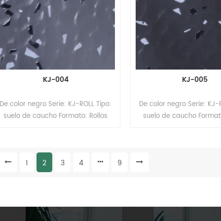
KJ-004
KJ-005
De color negro Serie: KJ-ROLL Tipo:
De color negro Serie: KJ-
suelo de caucho Formato: Rollos
suelo de caucho Formato
Espesor: 2 mm Tamaño: 1,22 m
Espesor: 2 mm Tamaño:
(ancho) x 15 m (largo). Superficie:
(ancho) x 15 m (largo). S
revestimiento PUR
revestimiento PU
1
2
3
4
9