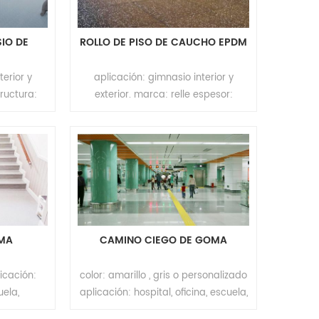
IO DE
ROLLO DE PISO DE CAUCHO EPDM
M
terior y
aplicación: gimnasio interior y
tructura:
exterior. marca: relle espesor:
-5 mm de
2~12mm ancho: 1m/1.25m longitud:
partículas
personalizado material: negro o
+ epdm
sbr+epdm colorido color: rojo /
llo / azul /
amarillo / azul / verde / gris / negro
bajo :
conexión: empalme moq: 200m²
tículas de
de color
m²
OMA
CAMINO CIEGO DE GOMA
licación:
color: amarillo , gris o personalizado
uela,
aplicación: hospital, oficina, escuela,
mercial,
apartamento, centro comercial,