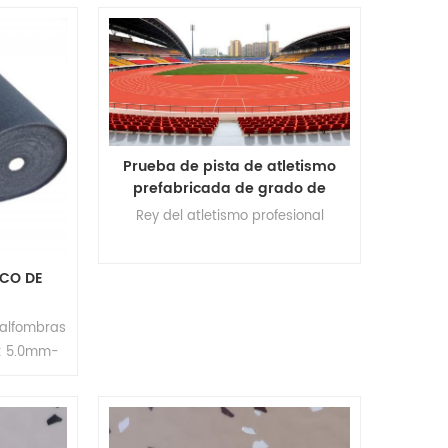
espesor
hotel ect marca: relle espesor:
e): 4.0mm
7.0mm tamaño: 300 mm * 300 mm
itud:
moq: 200m²
como una
resistencia
a útil: más
00m²
Prueba de pista de atletismo
prefabricada de grado de
competición profesional
Rey del atletismo profesional
CO DE
 alfombras
r: 5.0mm-
(ancho)*8-
o moq: 200