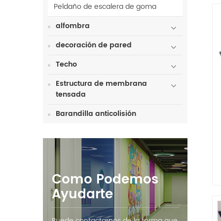
Peldaño de escalera de goma
alfombra
a
a
decoración de pared
Techo
Estructura de membrana
tensada
Barandilla anticolisión
Como Podemos
Ayudarte
Puede contactarnos de la forma que