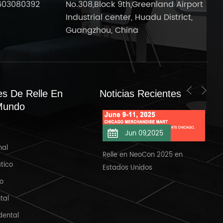
603080392
No.308,Block 9th,Greenland Airport
Industrial center, Huadu District,
Guangzhou, China
es De Relle En
Noticias Recientes
Mundo
Jun 11,2025
Jun 09,2025
nal
elle en NeoCon 2025/6/11
Relle en NeoCon 2025 en
Bie
tico
Estados Unidos
Ban
io
tal
dental