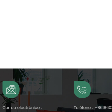
Correo electrónico :
Teléfono :
+861860