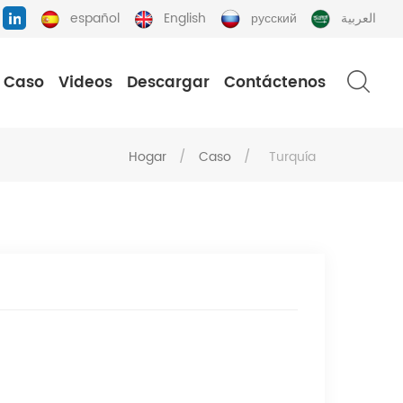
español
English
русский
العربية
Caso
Videos
Descargar
Contáctenos
Hogar
/
Caso
/
Turquía