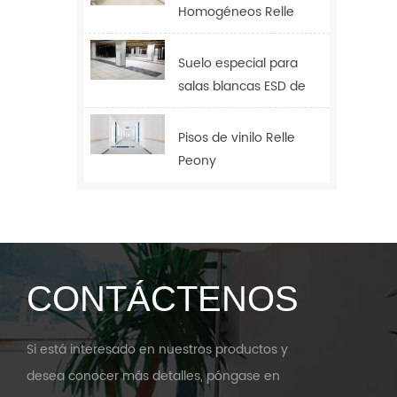
Homogéneos Relle
Tulip
Suelo especial para
salas blancas ESD de
2,0 mm
Pisos de vinilo Relle
Peony
CONTÁCTENOS
Si está interesado en nuestros productos y
desea conocer más detalles, póngase en