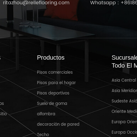
ritazhou@relleflooring.com
Whatsapp :
+8618
s
Productos
Sucursal
Todo El 
Pisos comerciales
Asia Central
Mar 31,2025
Pisos para el hogar
Asia Meridio
Pisos deportivos
Bienvenido a Crocus Expo IEC,
R
Sudeste Asiá
Moscú, Rusia MosBuild 2025
os
Suelo de goma
Oriente Med
itio
alfombra
Europa Orien
decoración de pared
Europa Occi
Techo