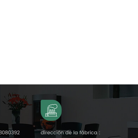
3080392
dirección de la fábrica :