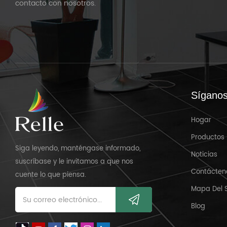
contacto con nosotros.
Sígano
Hogar
Productos
Siga leyendo, manténgase informado,
Noticias
suscríbase y le invitamos a que nos
Contácten
cuente lo que piensa.
Mapa Del S
Blog